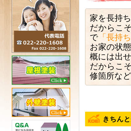
家を長持
だからこ
で
「長持
お家の状
概には出
だからこ
修箇所な
きちんと